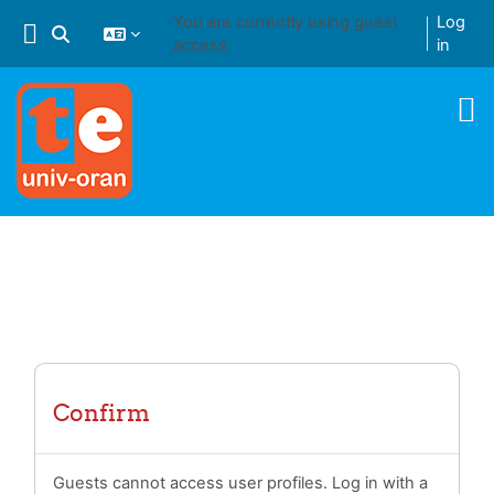
Skip to main content
You are currently using guest
Log
Toggle search input
access
in
Confirm
Guests cannot access user profiles. Log in with a