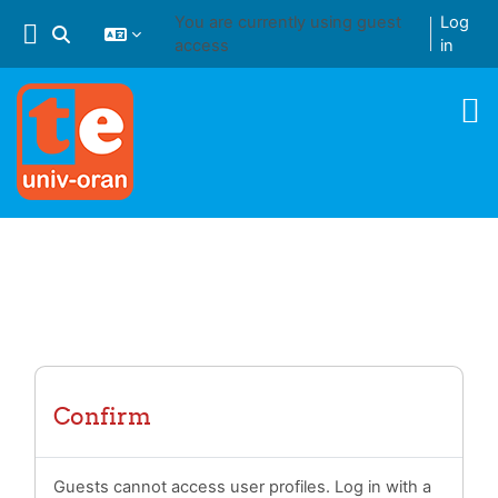
Skip to main content
You are currently using guest
Log
Toggle search input
access
in
Confirm
Guests cannot access user profiles. Log in with a