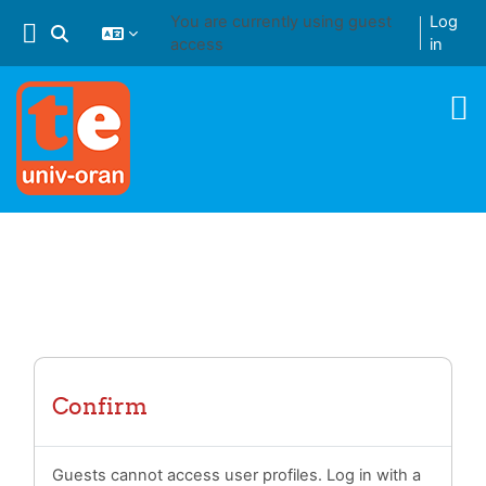
Skip to main content
You are currently using guest
Log
Toggle search input
access
in
Confirm
Guests cannot access user profiles. Log in with a