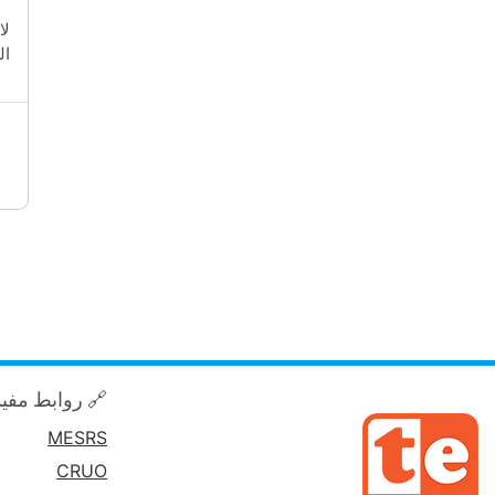
يل
ة.
 روابط مفيدة
MESRS
CRUO