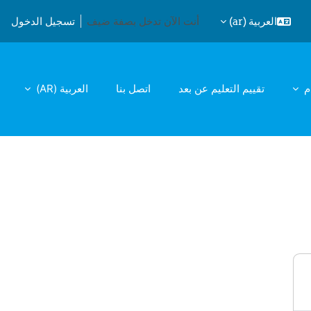
العربية ‎(ar)‎
أنت الآن تدخل بصفة ضيف
تسجيل الدخول
يل إدخال البحث
م
تقييم التعليم عن بعد
اتصل بنا
العربية ‎(AR)‎