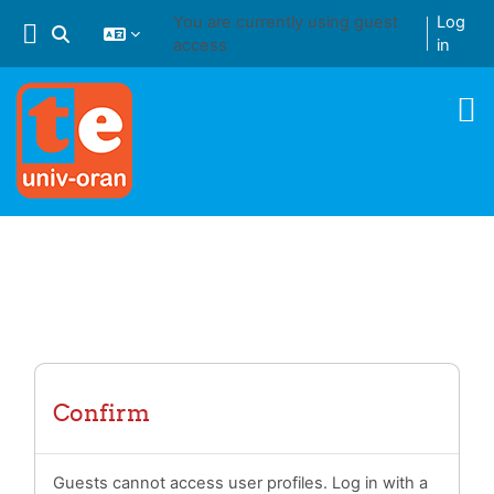
Skip to main content
You are currently using guest
Log
Toggle search input
access
in
Confirm
Guests cannot access user profiles. Log in with a