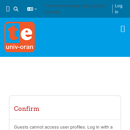
Skip to main content
You are currently using guest
Log
Toggle search input
access
in
Confirm
Guests cannot access user profiles. Log in with a