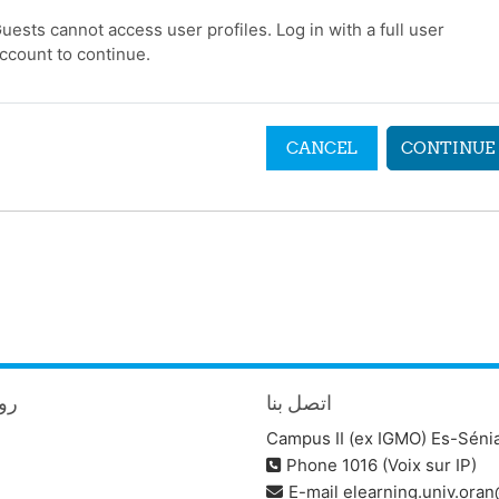
uests cannot access user profiles. Log in with a full user
ccount to continue.
CANCEL
CONTINUE
اتصل بنا
روا
Campus II (ex IGMO) Es-Séni
Phone 1016 (Voix sur IP)
E-mail
elearning.univ.ora