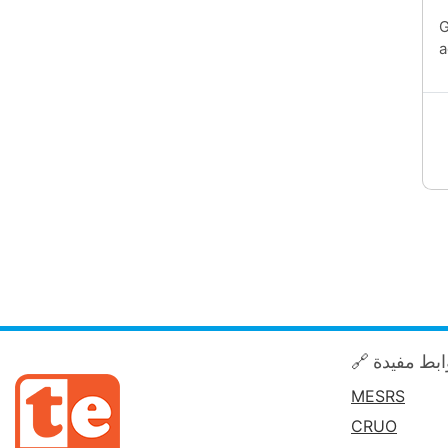
G
a
🔗 بط مفيدة
MESRS
CRUO