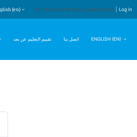
lish ‎(en)‎
You are currently using guest access
Log in
ch input
تقييم التعليم عن بعد
اتصل بنا
ENGLISH ‎(EN)‎