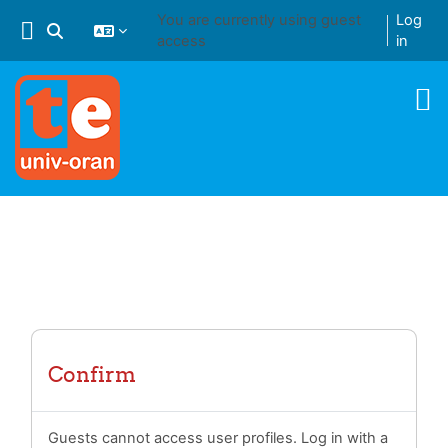
Skip to main content
You are currently using guest
Log
Toggle search input
access
in
Confirm
Guests cannot access user profiles. Log in with a