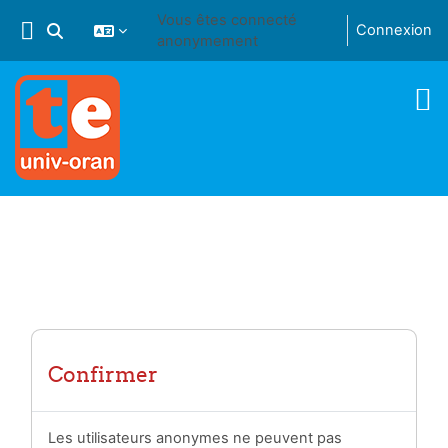
Passer au contenu principal
Vous êtes connecté
Connexion
Activer/désactiver la saisie de recherche
anonymement
Confirmer
Les utilisateurs anonymes ne peuvent pas