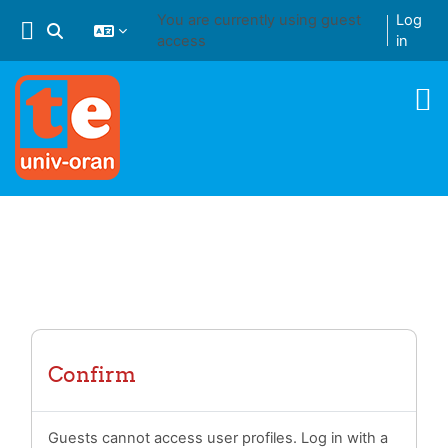
Skip to main content
You are currently using guest
Log
Toggle search input
access
in
Confirm
Guests cannot access user profiles. Log in with a