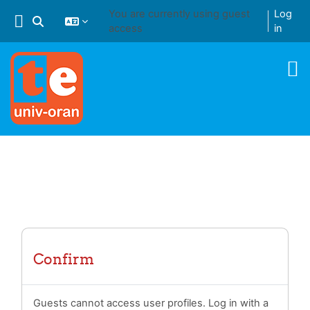
Skip to main content
You are currently using guest
Log
Toggle search input
access
in
Confirm
Guests cannot access user profiles. Log in with a