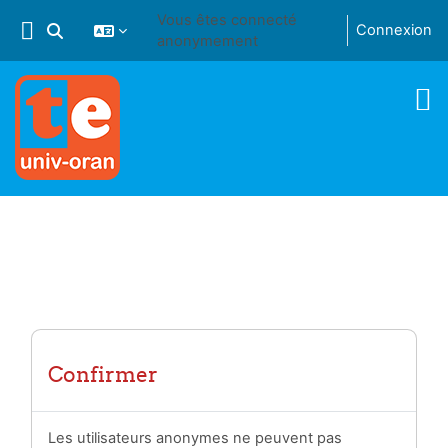
Passer au contenu principal
Vous êtes connecté
Connexion
Activer/désactiver la saisie de recherche
anonymement
Confirmer
Les utilisateurs anonymes ne peuvent pas