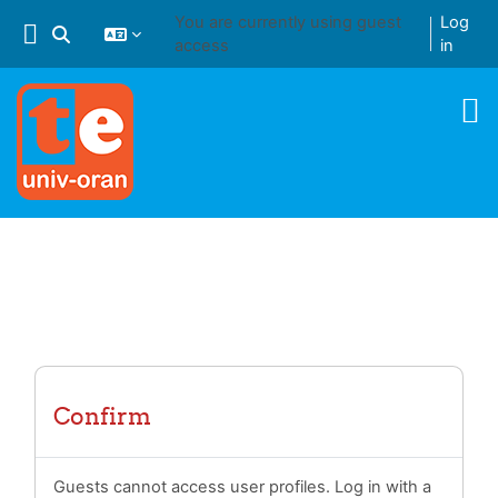
Skip to main content
You are currently using guest
Log
Toggle search input
access
in
Confirm
Guests cannot access user profiles. Log in with a