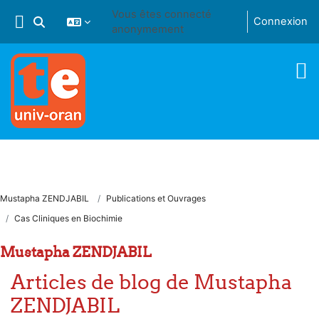
Passer au contenu principal
Vous êtes connecté
Connexion
Activer/désactiver la saisie de recherche
anonymement
Mustapha ZENDJABIL
Publications et Ouvrages
Cas Cliniques en Biochimie
Mustapha ZENDJABIL
Articles de blog de Mustapha
ZENDJABIL