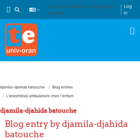
Skip to main content
You are currently using guest
Log
Toggle search input
access
in
djamila-djahida batouche
Blog entries
L'anesthésie ambulatoire chez l'enfant
djamila-djahida batouche
Blog entry by djamila-djahida
batouche