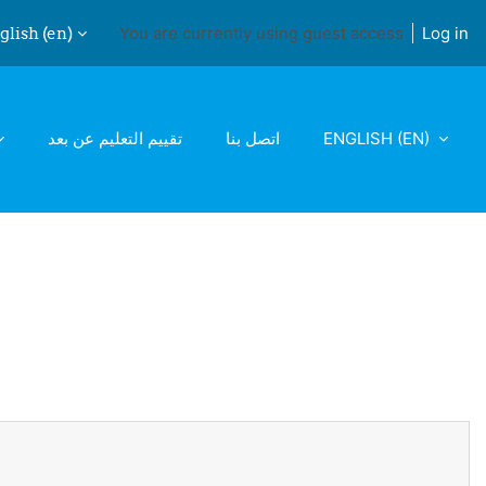
lish ‎(en)‎
You are currently using guest access
Log in
ch input
تقييم التعليم عن بعد
اتصل بنا
ENGLISH ‎(EN)‎