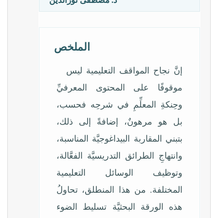
د. مصطفى نورالدين
الملخص
إنَّ نجاح المواقف التعليمية ليس
موقوفًا على المحتوى المعرفيِّ
وحِنكةِ المعلِّمِ في شرحِه فحسب،
بل هو مرهونٌ، إضافةً إلى ذلك،
بتبني المقاربة البيداغوجيَّة المناسبة،
وانتهاجِ الطرائق التدريسيَّة الفعَّالة،
وتوظيف الوسائل التعليمية
المختلفة. من هذا المنطلق، تحاولُ
هذه الورقة البحثيَّة تسليط الضوء