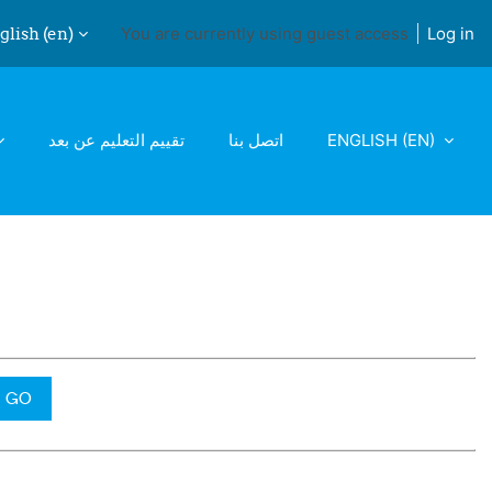
lish ‎(en)‎
You are currently using guest access
Log in
ch input
تقييم التعليم عن بعد
اتصل بنا
ENGLISH ‎(EN)‎