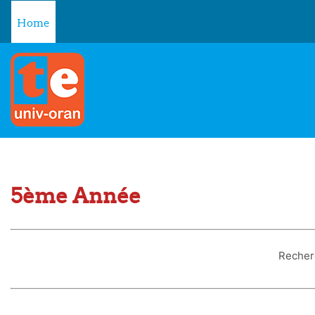
Skip to main content
Home
5ème Année
Recher