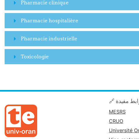
Pharmacie clinique
Pharmacie hospitalière
Pharmacie industrielle
Toxicologie
🔗 بط مفيدة
MESRS
CRUO
Université O