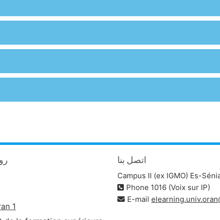
اتصل بنا
روا
Campus II (ex IGMO) Es-Séni
Phone 1016 (Voix sur IP)
E-mail
elearning.univ.ora
ran 1