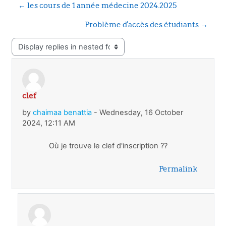
← les cours de 1 année médecine 2024.2025
Problème d'accès des étudiants →
Display mode
clef
Number of replies: 1
by
chaimaa benattia
-
Wednesday, 16 October
2024, 12:11 AM
Où je trouve le clef d'inscription ??
Permalink