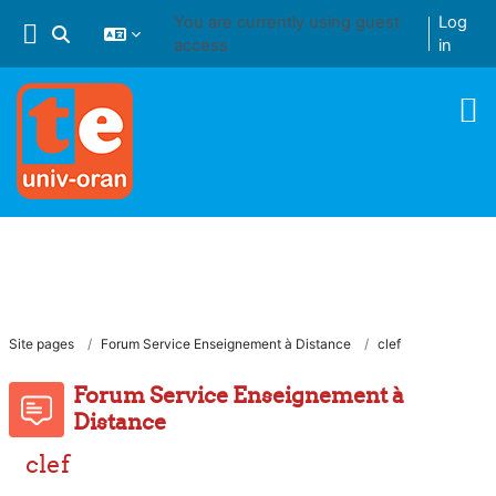
Skip to main content
You are currently using guest
Log
Toggle search input
access
in
Site pages
Forum Service Enseignement à Distance
clef
Forum Service Enseignement à
Distance
clef