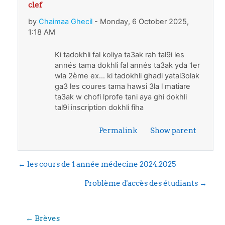
clef
In reply to chaimaa benattia
by
Chaimaa Ghecil
-
Monday, 6 October 2025,
1:18 AM
Ki tadokhli fal koliya ta3ak rah tal9i les
annés tama dokhli fal annés ta3ak yda 1er
wla 2ème ex... ki tadokhli ghadi yatal3olak
ga3 les coures tama hawsi 3la l matiare
ta3ak w chofi lprofe tani aya ghi dokhli
tal9i inscription dokhli fiha
Permalink
Show parent
← les cours de 1 année médecine 2024.2025
Problème d'accès des étudiants →
← Brèves