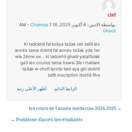
clef
رداً على chaimaa benattia
بواسطة
الاثنين، 6 أكتوبر 2025، 1:18 AM
Chaimaa
-
Ghecil
Ki tadokhli fal koliya ta3ak rah tal9i les
annés tama dokhli fal annés ta3ak yda 1er
wla 2ème ex... ki tadokhli ghadi yatal3olak
ga3 les coures tama hawsi 3la l matiare
ta3ak w chofi lprofe tani aya ghi dokhli
tal9i inscription dokhli fiha
الرابط الدائم
أظهر الأعلى رتبة
→ les cours de 1 année médecine 2024.2025
Problème d'accès des étudiants ←