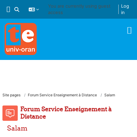
Skip to main content
You are currently using guest
Log
Toggle search input
access
in
Site pages
Forum Service Enseignement à Distance
Salam
Forum Service Enseignement à
Distance
Salam