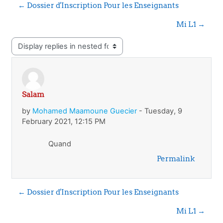
← Dossier d'Inscription Pour les Enseignants
Mi L1 →
Display mode
Salam
Number of replies: 0
by
Mohamed Maamoune Guecier
-
Tuesday, 9
February 2021, 12:15 PM
Quand
Permalink
← Dossier d'Inscription Pour les Enseignants
Mi L1 →