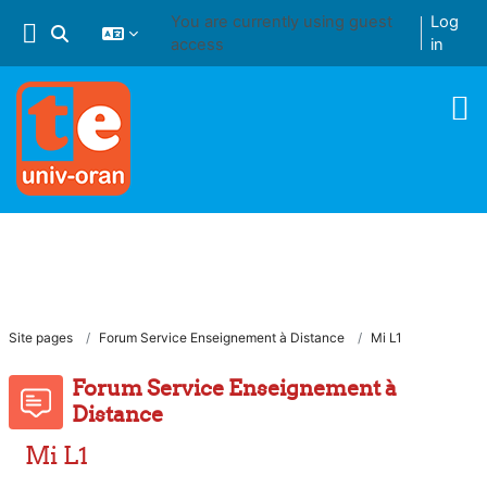
Skip to main content
You are currently using guest
Log
Toggle search input
access
in
Site pages
Forum Service Enseignement à Distance
Mi L1
Forum Service Enseignement à
Distance
Mi L1