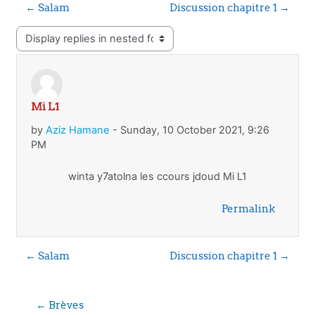
← Salam
Discussion chapitre 1 →
Display mode
Mi L1
Number of replies: 0
by
Aziz Hamane
-
Sunday, 10 October 2021, 9:26
PM
winta y7atolna les ccours jdoud Mi L1
Permalink
← Salam
Discussion chapitre 1 →
← Brèves