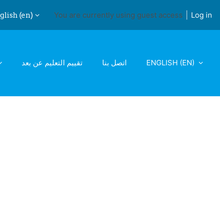
lish ‎(en)‎
You are currently using guest access
Log in
ch input
تقييم التعليم عن بعد
اتصل بنا
ENGLISH ‎(EN)‎