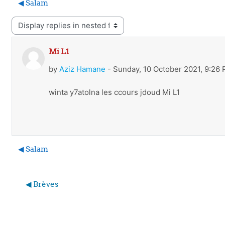
◀︎ Salam
play mode
Mi L1
Number of replies: 0
by
Aziz Hamane
-
Sunday, 10 October 2021, 9:26
winta y7atolna les ccours jdoud Mi L1
◀︎ Salam
Ju
◀︎ Brèves