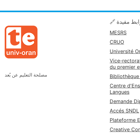
🔗 بط مفيدة
MESRS
CRUO
Université O
Vice-rectora
du premier e
مصلحة التعليم عن بُعد
Bibliothèque
Centre d'Ens
Langues
Demande Dip
Accés SNDL
Plateforme 
Creative C