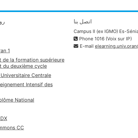
اتصل بنا
روا
Campus II (ex IGMO) Es-Séni
Phone 1016 (Voix sur IP)
E-mail
elearning.univ.ora
ran 1
t de la formation supérieure
t du deuxième cycle
 Universitaire Centrale
eignement Intensif des
lôme National
EDX
ommons CC