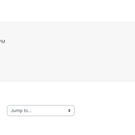
 PM
mp to...