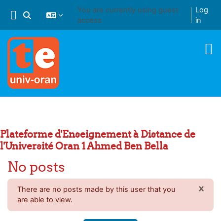
Skip to main content
You are currently using guest
Log
Toggle search input
access
in
Plateforme d'Enseignement à Distance de
l'Université Oran 1 Ahmed Ben Bella
No posts
×
There are no posts made by this user that you
DIS
are able to view.