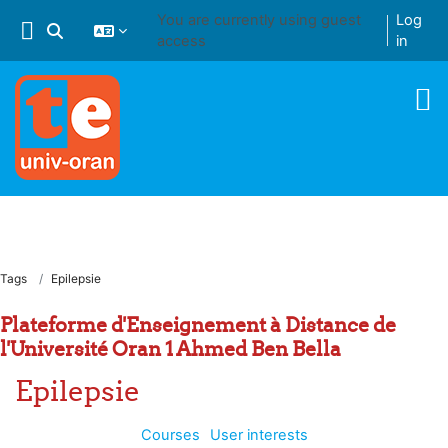
Skip to main content
You are currently using guest
Log
Toggle search input
access
in
Tags
Epilepsie
Plateforme d'Enseignement à Distance de
l'Université Oran 1 Ahmed Ben Bella
Epilepsie
Courses
User interests