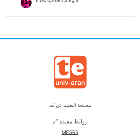
khadidja benchegra
مصلحة التعليم عن بُعد
🔗 روابط مفيدة
MESRS