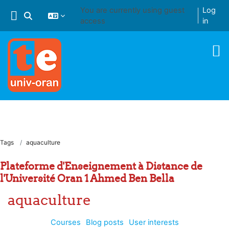
Skip to main content
You are currently using guest
Log
Toggle search input
access
in
Tags
aquaculture
Plateforme d'Enseignement à Distance de
l'Université Oran 1 Ahmed Ben Bella
aquaculture
Courses
Blog posts
User interests