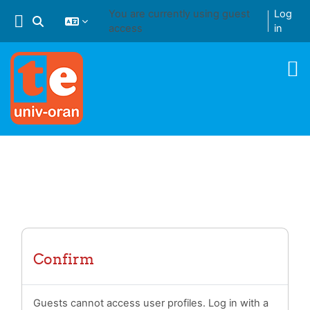
Skip to main content
You are currently using guest
Log
Toggle search input
access
in
Confirm
Guests cannot access user profiles. Log in with a