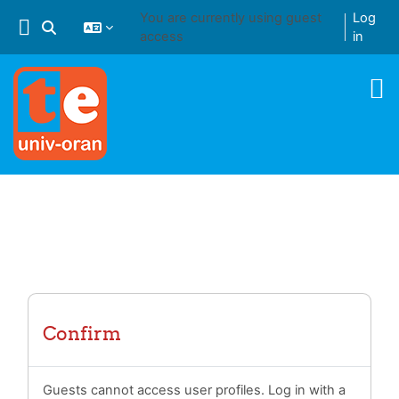
Skip to main content
You are currently using guest
Log
Toggle search input
access
in
Confirm
Guests cannot access user profiles. Log in with a