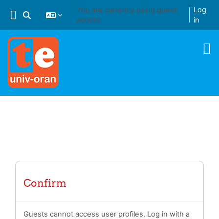
Skip to main content
You are currently using guest
Log
Toggle search input
access
in
Confirm
Guests cannot access user profiles. Log in with a