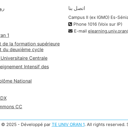
اتصل بنا
روا
Campus II (ex IGMO) Es-Séni
Phone 1016 (Voix sur IP)
E-mail
elearning.univ.ora
ran 1
t de la formation supérieure
t du deuxième cycle
 Universitaire Centrale
eignement Intensif des
lôme National
EDX
ommons CC
t © 2025 - Développé par
TE UNIV ORAN 1
. All rights reserved.