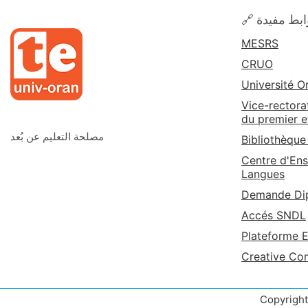
🔗 بط مفيدة
MESRS
CRUO
Université O
Vice-rectora
du premier e
مصلحة التعليم عن بُعد
Bibliothèque
Centre d'Ens
Langues
Demande Dip
Accés SNDL
Plateforme 
Creative C
Copyrigh