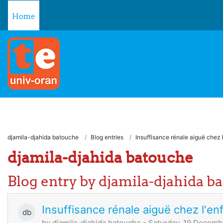
Skip to main content
Home
djamila-djahida batouche
Blog entries
Insuffisance rénale aiguë chez 
djamila-djahida batouche
Blog entry by djamila-djahida b
Insuffisance rénale aiguë chez l'en
db
by
djamila-djahida batouche
- Saturday, 19 Decemb