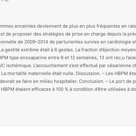
femmes enceintes deviennent de plus en plus fréquentes en rais
st de proposer des stratégies de prise en charge depuis la pré
onnelle de 2009–2014 de parturientes suivies en cardiologie et
La gestité extrême était à 6 gestes. La fraction d’éjection moye
HBPM type enoxaparine entre 6 et 12 semaines, 13 ont rec¸u l’ac
d’AVC ischémique. L’accouchement s’est effectué par césarienne c
La mortalité maternelle était nulle. Discussion. – Les HBPM étaie
 devrait se faire en milieu hospitalier. Conclusion. – Le port de
s HBPM étaient efficaces à 100 % à condition d’être utilisées à