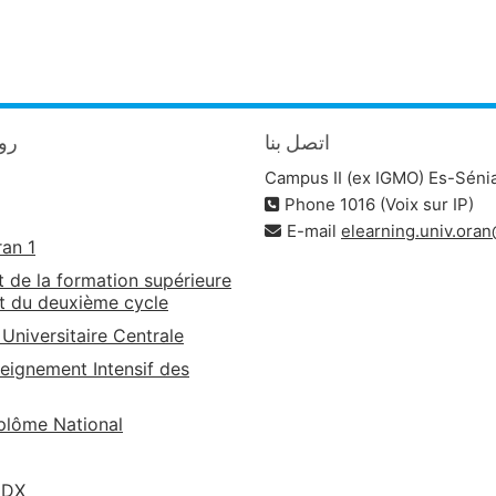
اتصل بنا
روا
Campus II (ex IGMO) Es-Séni
Phone 1016 (Voix sur IP)
E-mail
elearning.univ.ora
ran 1
t de la formation supérieure
t du deuxième cycle
 Universitaire Centrale
eignement Intensif des
lôme National
EDX