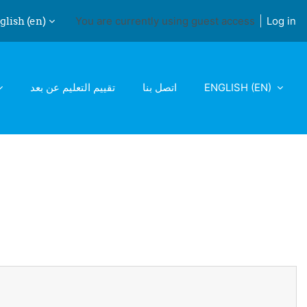
lish ‎(en)‎
You are currently using guest access
Log in
ch input
تقييم التعليم عن بعد
اتصل بنا
ENGLISH ‎(EN)‎