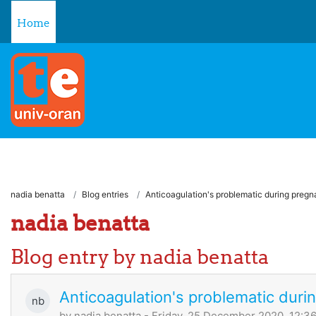
Skip to main content
Home
nadia benatta
Blog entries
Anticoagulation's problematic during preg
nadia benatta
Blog entry by nadia benatta
Anticoagulation's problematic duri
nb
by
nadia benatta
- Friday, 25 December 2020, 12:3