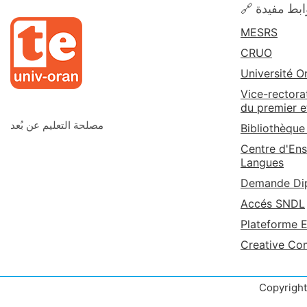
روابط مفيدة
MESRS
CRUO
Université O
Vice-rectora
du premier e
مصلحة التعليم عن بُعد
Bibliothèque
Centre d'Ens
Langues
Demande Dip
Accés SNDL
Plateforme 
Creative C
Copyrigh