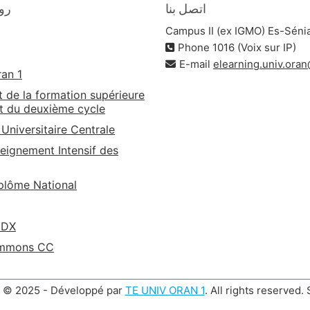
اتصل بنا
🔗 
Campus II (ex IGMO) Es-Séni
Phone 1016 (Voix sur IP)
E-mail
elearning.univ.ora
ran 1
t de la formation supérieure
t du deuxième cycle
 Universitaire Centrale
eignement Intensif des
lôme National
EDX
ommons CC
t © 2025 - Développé par
TE UNIV ORAN 1
. All rights reserved.