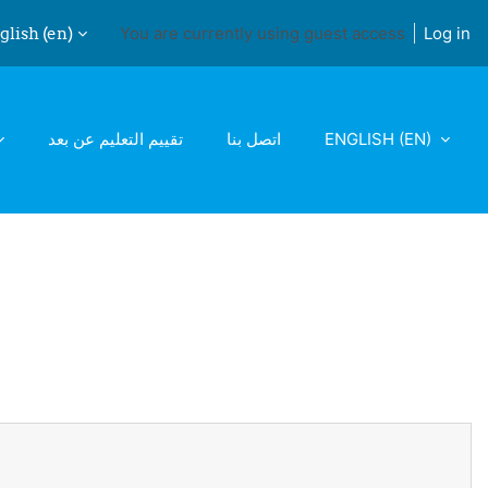
lish ‎(en)‎
You are currently using guest access
Log in
ch input
ENGLISH ‎(EN)‎
اتصل بنا
تقييم التعليم عن بعد