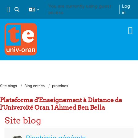
Skip to main content
You are currently using guest
Log
Toggle search input
access
in
Site blogs
Blog entries
proteines
Plateforme d'Enseignement à Distance de
l'Université Oran 1 Ahmed Ben Bella
Site blog
Biochimie générale