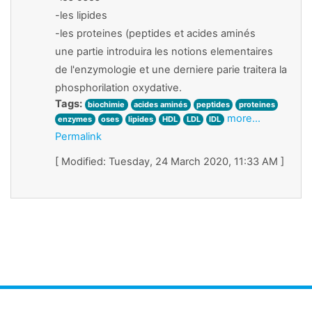
-les lipides
-les proteines (peptides et acides aminés
une partie introduira les notions elementaires
de l'enzymologie et une derniere parie traitera la
phosphorilation oxydative.
Tags:
biochimie
acides aminés
peptides
proteines
more...
enzymes
oses
lipides
HDL
LDL
IDL
Permalink
[ Modified: Tuesday, 24 March 2020, 11:33 AM ]