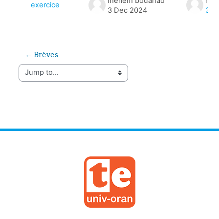
meriem bouanad
mer
exercice
3 Dec 2024
3 D
← Brèves
Jump to...