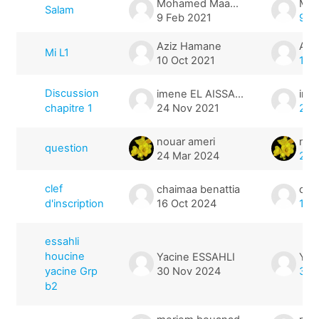
Mohamed Maamoune Guecier
Salam
9 Feb 2021
9 F
Aziz Hamane
Azi
Mi L1
10 Oct 2021
10 
Discussion
imene EL AISSAOUI
chapitre 1
24 Nov 2021
24 
nouar ameri
nou
question
24 Mar 2024
24 
clef
chaimaa benattia
cha
d'inscription
16 Oct 2024
16 
essahli
houcine
Yacine ESSAHLI
Yac
yacine Grp
30 Nov 2024
30 
b2