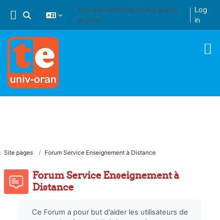
Skip to main content
You are currently using guest
Log
Toggle search input
access
in
Site pages
Forum Service Enseignement à Distance
Forum Service Enseignement à
Distance
Ce Forum a pour but d'aider les utilisateurs de