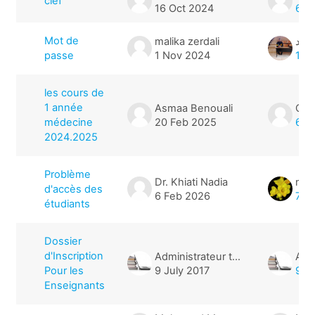
clef
16 Oct 2024
6 O
Mot de
malika zerdali
عيد
passe
1 Nov 2024
1 N
les cours de
1 année
Asmaa Benouali
Cha
médecine
20 Feb 2025
6 O
2024.2025
Problème
Dr. Khiati Nadia
nou
d'accès des
6 Feb 2026
7 F
étudiants
Dossier
d'Inscription
Administrateur télé-enseignement
Pour les
9 July 2017
9 J
Enseignants