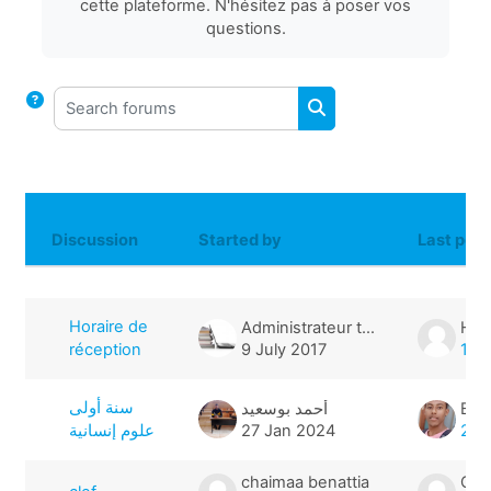
cette plateforme. N'hésitez pas à poser vos
questions.
Search forums
SEARCH FORUMS
Discussion
Started by
Last post
Status
List of discussions. Showing 14 of 1
Horaire de
Administrateur télé-enseignement
Hyc
réception
9 July 2017
12 
سنة أولى
أحمد بوسعيد
علوم إنسانية
27 Jan 2024
27 
chaimaa benattia
Cha