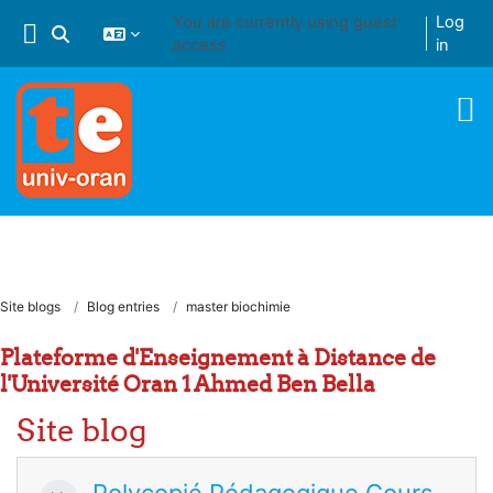
Skip to main content
You are currently using guest
Log
Toggle search input
access
in
Site blogs
Blog entries
master biochimie
Plateforme d'Enseignement à Distance de
l'Université Oran 1 Ahmed Ben Bella
Site blog
Polycopié Pédagogique Cours