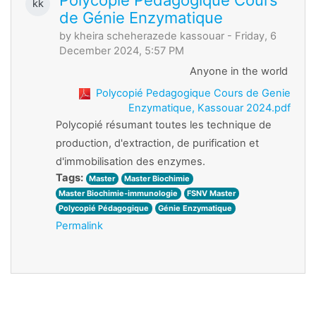
kk
de Génie Enzymatique
by
kheira scheherazede kassouar
- Friday, 6
December 2024, 5:57 PM
Anyone in the world
Polycopié Pedagogique Cours de Genie
Enzymatique, Kassouar 2024.pdf
Polycopié résumant toutes les technique de
production, d'extraction, de purification et
d'immobilisation des enzymes.
Tags:
Master
Master Biochimie
Master Biochimie-immunologie
FSNV Master
Polycopié Pédagogique
Génie Enzymatique
Permalink