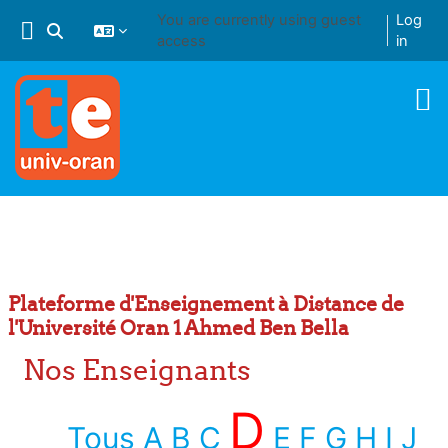
Skip to main content
You are currently using guest
Log
Toggle search input
access
in
Plateforme d'Enseignement à Distance de
l'Université Oran 1 Ahmed Ben Bella
Nos Enseignants
D
Tous
A
B
C
E
F
G
H
I
J