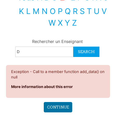
K
L
M
N
O
P
Q
R
S
T
U
V
W
X
Y
Z
Rechercher un Enseignant
Exception - Call to a member function add_data() on
null
More information about this error
CONTINUE