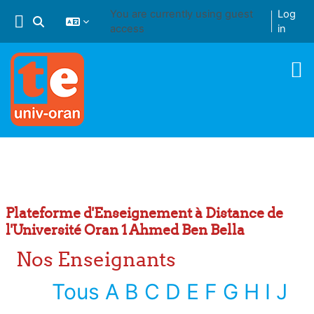
Skip to main content
You are currently using guest
Log
Toggle search input
access
in
Plateforme d'Enseignement à Distance de
l'Université Oran 1 Ahmed Ben Bella
Nos Enseignants
Tous
A
B
C
D
E
F
G
H
I
J