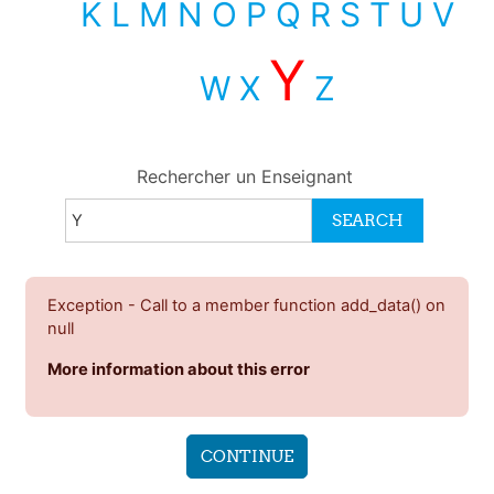
K
L
M
N
O
P
Q
R
S
T
U
V
Y
W
X
Z
Rechercher un Enseignant
Exception - Call to a member function add_data() on
null
More information about this error
CONTINUE