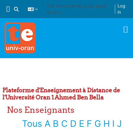
Skip to main content
You are currently using guest
Log
Toggle search input
access
in
Plateforme d'Enseignement à Distance de
l'Université Oran 1 Ahmed Ben Bella
Nos Enseignants
Tous
A
B
C
D
E
F
G
H
I
J