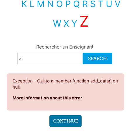
K
L
M
N
O
P
Q
R
S
T
U
V
Z
W
X
Y
Rechercher un Enseignant
Exception - Call to a member function add_data() on
null
More information about this error
CONTINUE