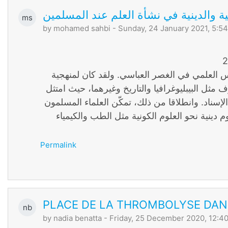
ة والدينية في نشأة العلم عند المسلمين
ms
by
mohamed sahbi
- Sunday, 24 January 2021, 5:5
ارس العلمي في الغصر العباسي. ولقد كان لمنهجية
 مثل البيبليوغرافيا والتاريخ وغيرهما، حيث امتثل
سناد. وانطلاقا من ذلك، تمكّن العلماء المسلمون
 دينية نحو العلوم الكونية مثل الطب والكيمياء
Permalink
PLACE DE LA THROMBOLYSE DANS
nb
by
nadia benatta
- Friday, 25 December 2020, 12:4