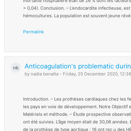
mortalité hospitalière était de 26 % dont les facteurs
= 0,04). Conclusion. – L’endocardite infectieuse, es
hémocultures. La population est souvent jeune révél
Permalink
Anticoagulation's problematic duri
nb
by
nadia benatta
- Friday, 25 December 2020, 12:3
Introduction. – Les prothèses cardiaques chez les 
les pays en voie de développement. Notre Objectif e
Matériels et méthode. – Étude prospective observati
ont été suivies. L’âge moyen était de 30,06 années. 
de la prothèse de type aortique ; 16 ont rec¸u des 