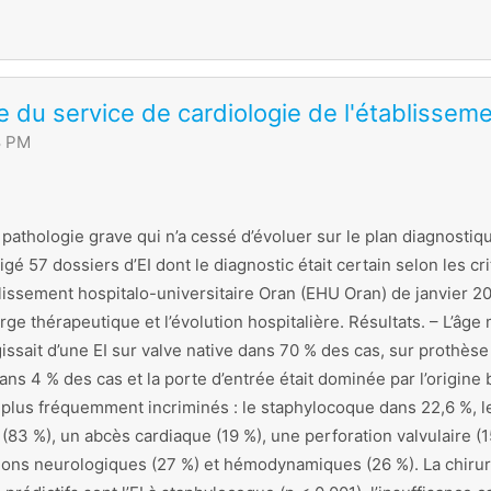
 du service de cardiologie de l'établisseme
8 PM
e pathologie grave qui n’a cessé d’évoluer sur le plan diagnostiq
igé 57 dossiers d’EI dont le diagnostic était certain selon les c
issement hospitalo-universitaire Oran (EHU Oran) de janvier 201
arge thérapeutique et l’évolution hospitalière. Résultats. – L’âg
issait d’une EI sur valve native dans 70 % des cas, sur prothèse
s 4 % des cas et la porte d’entrée était dominée par l’origine
plus fréquemment incriminés : le staphylocoque dans 22,6 %, le
3 %), un abcès cardiaque (19 %), une perforation valvulaire (15
ions neurologiques (27 %) et hémodynamiques (26 %). La chirurg