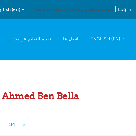
lish ‎(en)‎
You are currently using guest access
Log in
ch input
تقييم التعليم عن بعد
اتصل بنا
ENGLISH ‎(EN)‎
 1 Ahmed Ben Bella
e 25
Page 34
Next page
…
34
»