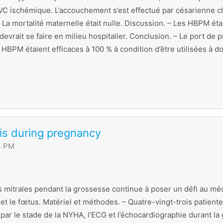
d’AVC ischémique. L’accouchement s’est effectué par césarienne c
La mortalité maternelle était nulle. Discussion. – Les HBPM étaie
 devrait se faire en milieu hospitalier. Conclusion. – Le port de
s HBPM étaient efficaces à 100 % à condition d’être utilisées à
is during pregnancy
4 PM
s mitrales pendant la grossesse continue à poser un défi au médec
 le fœtus. Matériel et méthodes. – Quatre-vingt-trois patientes
r le stade de la NYHA, l’ECG et l’échocardiographie durant la g