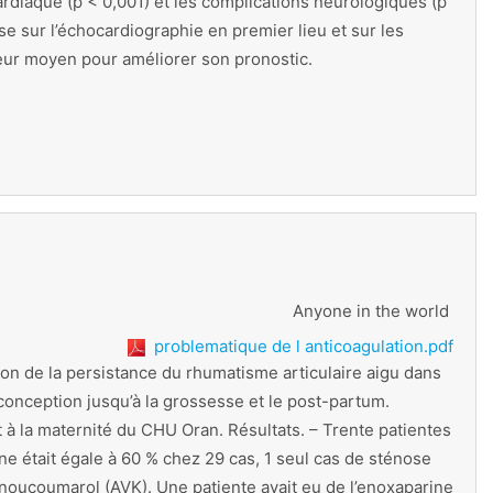
 cardiaque (p < 0,001) et les complications neurologiques (p
se sur l’échocardiographie en premier lieu et sur les
leur moyen pour améliorer son pronostic.
Anyone in the world
problematique de l anticoagulation.pdf
on de la persistance du rhumatisme articulaire aigu dans
conception jusqu’à la grossesse et le post-partum.
 à la maternité du CHU Oran. Résultats. – Trente patientes
nne était égale à 60 % chez 29 cas, 1 seul cas de sténose
enoucoumarol (AVK). Une patiente avait eu de l’enoxaparine