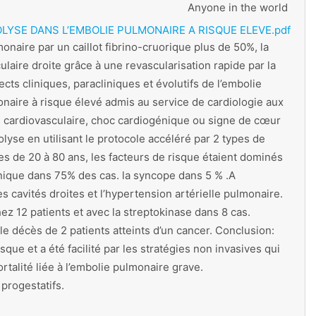
Anyone in the world
YSE DANS L’EMBOLIE PULMONAIRE A RISQUE ELEVE.pdf
monaire par un caillot fibrino-cruorique plus de 50%, la
laire droite grâce à une revascularisation rapide par la
cts cliniques, paracliniques et évolutifs de l’embolie
monaire à risque élevé admis au service de cardiologie aux
us cardiovasculaire, choc cardiogénique ou signe de cœur
yse en utilisant le protocole accéléré par 2 types de
mes de 20 à 80 ans, les facteurs de risque étaient dominés
énique dans 75% des cas. la syncope dans 5 % .A
s cavités droites et l’hypertension artérielle pulmonaire.
hez 12 patients et avec la streptokinase dans 8 cas.
e décès de 2 patients atteints d’un cancer. Conclusion:
que et a été facilité par les stratégies non invasives qui
rtalité liée à l’embolie pulmonaire grave.
progestatifs.