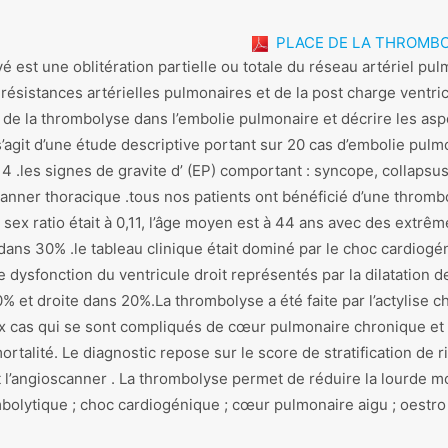
PLACE DE LA THROMBOL
é est une oblitération partielle ou totale du réseau artériel pul
ésistances artérielles pulmonaires et de la post charge ventricu
 de la thrombolyse dans l’embolie pulmonaire et décrire les aspe
s’agit d’une étude descriptive portant sur 20 cas d’embolie pul
4 .les signes de gravite d’ (EP) comportant : syncope, collaps
nner thoracique .tous nos patients ont bénéficié d’une thrombol
 sex ratio était à 0,11, l’âge moyen est à 44 ans avec des extrê
 dans 30% .le tableau clinique était dominé par le choc cardiog
 dysfonction du ventricule droit représentés par la dilatation de
% et droite dans 20%.La thrombolyse a été faite par l’actylise c
ux cas qui se sont compliqués de cœur pulmonaire chronique et l
talité. Le diagnostic repose sur le score de stratification de ris
t l’angioscanner . La thrombolyse permet de réduire la lourde mo
bolytique ; choc cardiogénique ; cœur pulmonaire aigu ; oestro 