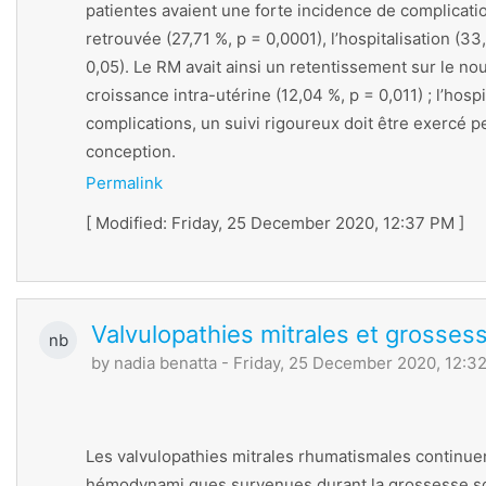
patientes avaient une forte incidence de complicatio
retrouvée (27,71 %, p = 0,0001), l’hospitalisation (3
0,05). Le RM avait ainsi un retentissement sur le no
croissance intra-utérine (12,04 %, p = 0,011) ; l’hos
complications, un suivi rigoureux doit être exercé p
conception.
Permalink
[ Modified: Friday, 25 December 2020, 12:37 PM ]
Valvulopathies mitrales et grosses
nb
by
nadia benatta
- Friday, 25 December 2020, 12:3
Les valvulopathies mitrales rhumatismales continuen
hémodynami ques survenues durant la grossesse sont