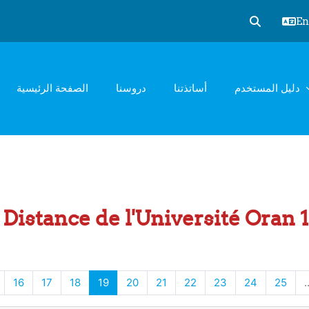
Eng
Toggle sear
دليل المستخدم
أساتذتنا
دروسنا
الصفحة الرئيسية
Distance de l'Université Oran
page
1
Page 16
Page 17
Page 18
Page 19
Page 20
Page 21
Page 22
Page 23
Page 24
Pag
16
17
18
19
20
21
22
23
24
25