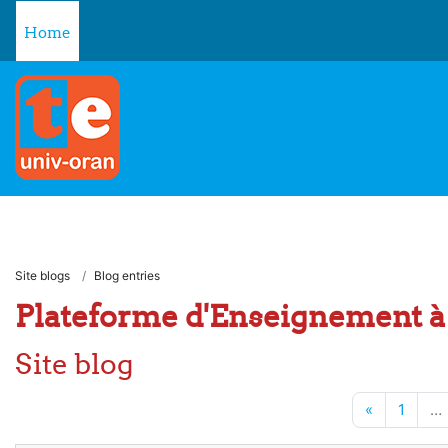
Skip to main content
Home
Site blogs
Blog entries
Plateforme d'Enseignement à 
Site blog
Previous 
Page 
«
1
…