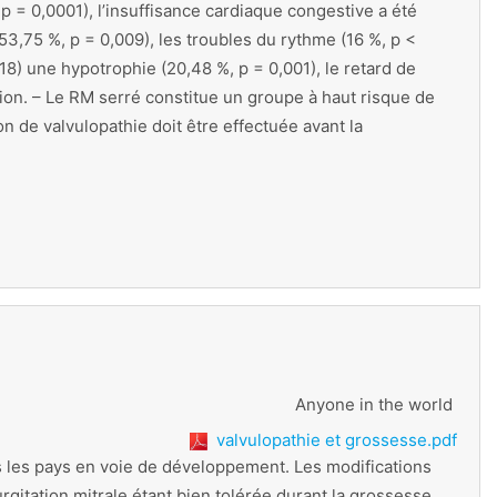
p = 0,0001), l’insuffisance cardiaque congestive a été
(53,75 %, p = 0,009), les troubles du rythme (16 %, p <
18) une hypotrophie (20,48 %, p = 0,001), le retard de
usion. – Le RM serré constitue un groupe à haut risque de
n de valvulopathie doit être effectuée avant la
Anyone in the world
valvulopathie et grossesse.pdf
s les pays en voie de développement. Les modifications
tation mitrale étant bien tolérée durant la grossesse.