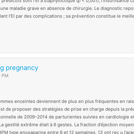
 prédictifs sont l’EI à staphylocoque (p < 0,001), l’insuffisance
t une maladie grave en absence de chirurgie. Le diagnostic repo
ant l’EI par des complications ; sa prévention constitue le meil
ng pregnancy
6 PM
femmes enceintes deviennent de plus en plus fréquentes en rais
st de proposer des stratégies de prise en charge depuis la pré
onnelle de 2009–2014 de parturientes suivies en cardiologie et
La gestité extrême était à 6 gestes. La fraction d’éjection moye
HBPM type enoxaparine entre 6 et 12 semaines, 13 ont rec¸u l’ac