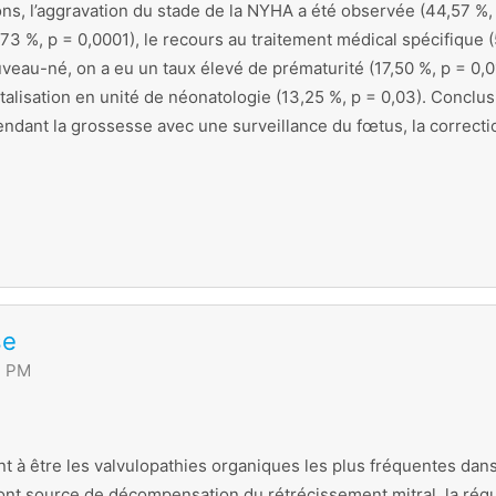
ns, l’aggravation du stade de la NYHA a été observée (44,57 %, 
3,73 %, p = 0,0001), le recours au traitement médical spécifique 
uveau-né, on a eu un taux élevé de prématurité (17,50 %, p = 0,0
pitalisation en unité de néonatologie (13,25 %, p = 0,03). Concl
endant la grossesse avec une surveillance du fœtus, la correctio
se
2 PM
t à être les valvulopathies organiques les plus fréquentes dan
 source de décompensation du rétrécissement mitral, la régurgi