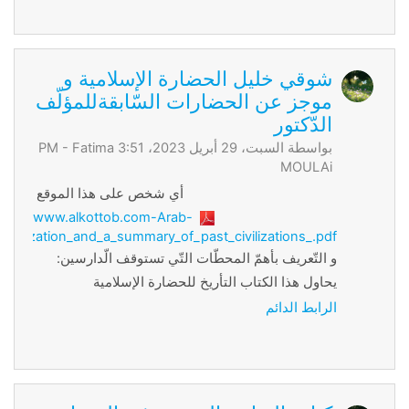
شوقي خليل الحضارة الإسلامية و
موجز عن الحضارات السّابقةللمؤلّف
الدّكتور
بواسطة السبت، 29 أبريل 2023، 3:51 PM -
Fatima
MOULAi
أي شخص على هذا الموقع
www.alkottob.com-Arab-
_civilization_and_a_summary_of_past_civilizations_.pdf
:و التّعريف بأهمّ المحطّات التّي تستوقف الّدارسين
يحاول هذا الكتاب التأريخ للحضارة الإسلامية
الرابط الدائم