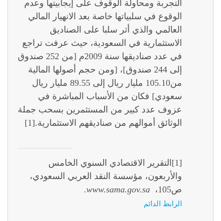
التجربة ومحاولة الوقوف على إيجابيتها وعدم
الوقوع في سلبياتها خاصة بعد الانهيار المالي
العالمي
والذي أثر سلبا على الصناديق
الاستثمارية في السعودية، حيث عرفت تراجع
في عدد صناديقها سنة 2009م [من 252 صندوق
إلى 244 صندوق]، [ومن حجم أصولها المالية
من105.10 مليار ريال إلى 89.55 مليار ريال
سعودي] فكان من الأسباب المباشرة في
عزوف عدد كبير من المستثمرين بسحب جملة
الوثائق أموالهم من صناديقهم الاستثمارية.
[1]
[1]
التقرير الاقتصادي السنوي الخامس
والأربعون، مؤسسة النقد العربي السعودي،
ص105،
www.sama.gov.sa
.
الرابط الدائم