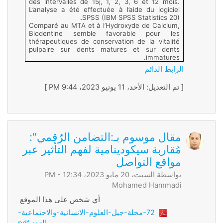
des intervalles de 15j, 1, 2, 3, 6 et 12 mois.
L’analyse a été effectuée à l’aide du logiciel
.
SPSS (IBM SPSS Statistics 20)
Comparé au MTA et à l’Hydroxyde de Calcium,
Biodentine semble favorable pour les
thérapeutiques de conservation de la vitalité
pulpaire sur dents matures et sur dents
immatures.
الرابط الدائم
[ تم التعديل: الأحد، 11 يونيو 2023، 9:44 PM ]
مقال موسوم بـ:التضامن الرّقمي":
مُقاربة سيكودينامية لفهم التأثير عبر
مواقع التواصل
بواسطة السبت، 20 مايو 2023، 12:34 PM -
Mohamed Hammadi
أي شخص على هذا الموقع
72-مجلة-جيل-العلوم-الانسانية-والاجتماعية-