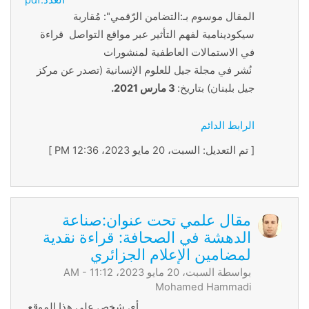
العدد.pdf
المقال موسوم بـ:التضامن الرّقمي": مُقاربة
سيكودينامية لفهم التأثير عبر مواقع التواصل قراءة
في الاستمالات العاطفية لمنشورات
نُشر في مجلة جيل للعلوم الإنسانية (تصدر عن مركز
جيل بلبنان) بتاريخ:
3 مارس 2021.
الرابط الدائم
[ تم التعديل: السبت، 20 مايو 2023، 12:36 PM ]
مقال علمي تحت عنوان:صناعة
الدهشة في الصحافة: قراءة نقدية
لمضامين الإعلام الجزائري
بواسطة السبت، 20 مايو 2023، 11:12 AM -
Mohamed Hammadi
أي شخص على هذا الموقع