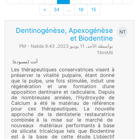
صفحة 15
صفحة 16
صفحة 34
الصفحة التالية
»
34
…
16
15
Dentinogénèse, Apexogénèse
NT
et Biodentine
بواسطة الأحد، 11 يونيو 2023، 9:43 PM -
Nabila
TAHARI
أنت (مسودة)
Les thérapeutiques conservatrices visent à
préserver la vitalité pulpaire, étant donné
que la pulpe, une fois stimulée, induit une
régénération et une formation d’une
apposition dentinaire et radiculaire. Depuis
de nombreuses années, l’Hydroxyde de
Calcium a été le matériau de référence
pour ces thérapeutiques. La nouvelle
approche de la dentisterie restauratrice
combinée à la mise sur le marché de
nouveaux matériaux performants à base
de silicate tricalcique tels que Biodentine
est à la base de cette étude. L’objectif