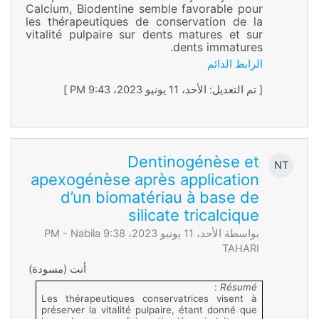
Calcium, Biodentine semble favorable pour
les thérapeutiques de conservation de la
vitalité pulpaire sur dents matures et sur
dents immatures.
الرابط الدائم
[ تم التعديل: الأحد، 11 يونيو 2023، 9:43 PM ]
Dentinogénèse et
NT
apexogénèse après application
d’un biomatériau à base de
silicate tricalcique
بواسطة الأحد، 11 يونيو 2023، 9:38 PM -
Nabila
TAHARI
أنت (مسودة)
:
Résumé
Les thérapeutiques conservatrices visent à
préserver la vitalité pulpaire, étant donné que