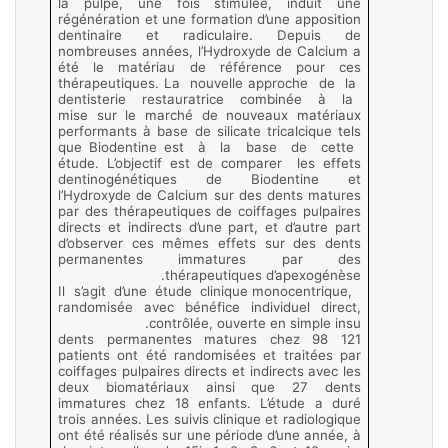
la pulpe, une fois stimulée, induit une
régénération et une formation d’une apposition
dentinaire et radiculaire. Depuis de
nombreuses années, l’Hydroxyde de Calcium a
été le matériau de référence pour ces
thérapeutiques. La nouvelle approche de la
dentisterie restauratrice combinée à la
mise sur le marché de nouveaux matériaux
performants à base de silicate tricalcique tels
que Biodentine est à la base de cette
étude. L’objectif est de comparer les effets
dentinogénétiques de Biodentine et
l’Hydroxyde de Calcium sur des dents matures
par des thérapeutiques de coiffages pulpaires
directs et indirects d’une part, et d’autre part
d’observer ces mêmes effets sur des dents
permanentes immatures par des
thérapeutiques d’apexogénèse.
Il s’agit d’une étude clinique monocentrique,
randomisée avec bénéfice individuel direct,
contrôlée, ouverte en simple insu.
121 dents permanentes matures chez 98
patients ont été randomisées et traitées par
coiffages pulpaires directs et indirects avec les
deux biomatériaux ainsi que 27 dents
immatures chez 18 enfants. L’étude a duré
trois années. Les suivis clinique et radiologique
ont été réalisés sur une période d’une année, à