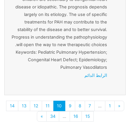
disease or idiopathic. The prognosis depends
largely on its etiology. The use of specific
treatments for PAH may contribute to the
stability of the disease and to better survival.
Progress in understanding the pathophysiology
will open the way to new therapeutic choices.
Keywords: Pediatric Pulmonary Hypertension;
Congenital Heart Defect; Epidemiology;
Pulmonary Vasodilators
الرابط الدائم
صفحة 1
الصفحة السابقة
صفحة 7
صفحة 8
صفحة 9
صفحة 10
صفحة 11
صفحة 12
صفحة 13
صفحة 4
14
13
12
11
10
9
8
7
…
1
«
صفحة 15
صفحة 16
صفحة 34
الصفحة التالية
»
34
…
16
15