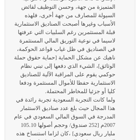
المتميزة من جهة، وحسن التوظيف لفائض
السيولة للمصارف من جهة أخرى، فلهذه
الأسباب وغيرها أصبحت الصناديق الاستثمارية
قبلة المستثمرين رغم السلبيات التي عرفتها
لاسيما في نوعية التوريق المالي المستثمرة
في الصناديق في ظل غياب قواعد الحوكمة،
ناهيك عن مشكل الحماية [حماية حقوق حملة
الوثائق]، الشيء الذي دفعها إلى تبني نظام
حوكمي يقوم على المراقبة الآلية للصناديق
الاستثمارية حفظا للأموال المستثمرة ودفعا
كليا أو جزئيا للمخاطر المحتملة.
ولما كانت التجربة السعودية تجربة رائدة في
هذا المجال حيث بلغ عدد صناديق الاستثمار
المدرجة في السوق المالي السعودي في عام
2007م [252 صندوق/ وحجم أصولها 105.10
مليار ريال سعودي] ،كان لزاما استنساخ هذه