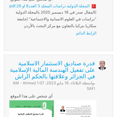
المجلة الدولية دراسات المجلد 3 العدد6 او 29.pdf
(المقال صدر في 18 ديسمبر 2020 ب
المجلة الدولية
"دراسات في العلوم الانسانية والاجتماعية" (جامعة
سكاريا بتركيا بالتعاون مع مركز البحث بالأردن
الرابط الدائم
قدرة صناديق الاستثمار الاسلامية
على تفعيل الهندسة المالية الإسلامية
في الجزائر وعلاقتها بالحكم الراش
بواسطة الثلاثاء، 16 مايو 2023، 1:07 AM -
Ahmed
SAFI
أي شخص على هذا الموقع